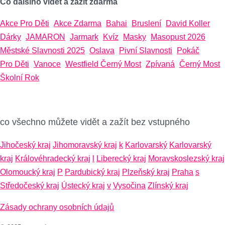
Co dalšího vidět a zažít zdarma
Akce Pro Děti
Akce Zdarma
Bahai
Bruslení
David Koller
Dárky
JAMARON
Jarmark
Kvíz
Masky
Masopust 2026
Městské Slavnosti 2025
Oslava
Pivní Slavnosti
Pokáč
Pro Děti
Vanoce
Westfield Černý Most
Zpívaná
Černý Most
Školní Rok
co všechno můžete vidět a zažít bez vstupného
Jihočeský kraj
Jihomoravský kraj
k
Karlovarský
Karlovarský
kraj
Královéhradecký kraj
l
Liberecký kraj
Moravskoslezský kraj
Olomoucký kraj
P
Pardubický kraj
Plzeňský kraj
Praha
s
Středočeský kraj
Ústecký kraj
v
Vysočina
Zlínský kraj
Zásady ochrany osobních údajů