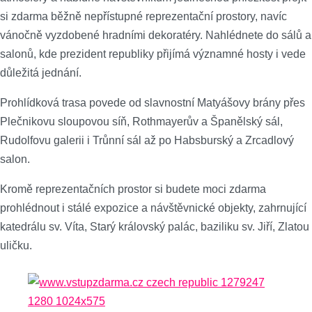
si zdarma běžně nepřístupné reprezentační prostory, navíc
vánočně vyzdobené hradními dekoratéry. Nahlédnete do sálů a
salonů, kde prezident republiky přijímá významné hosty i vede
důležitá jednání.
Prohlídková trasa povede od slavnostní Matyášovy brány přes
Plečnikovu sloupovou síň, Rothmayerův a Španělský sál,
Rudolfovu galerii i Trůnní sál až po Habsburský a Zrcadlový
salon.
Kromě reprezentačních prostor si budete moci zdarma
prohlédnout i stálé expozice a návštěvnické objekty, zahrnující
katedrálu sv. Víta, Starý královský palác, baziliku sv. Jiří, Zlatou
uličku.