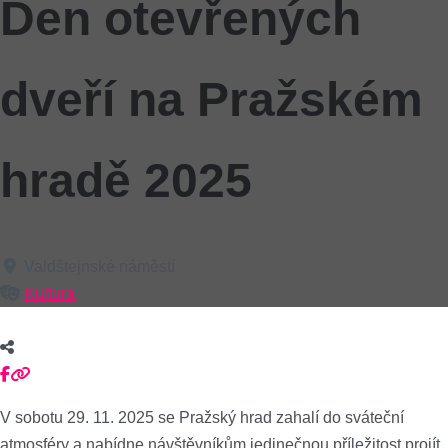
Den otevřených
dveří na Pražském
hradě 2025
Valdštejnské náměstí
Kultura
V sobotu 29. 11. 2025 se Pražský hrad zahalí do sváteční
atmosféry a nabídne návštěvníkům jedinečnou příležitost projít