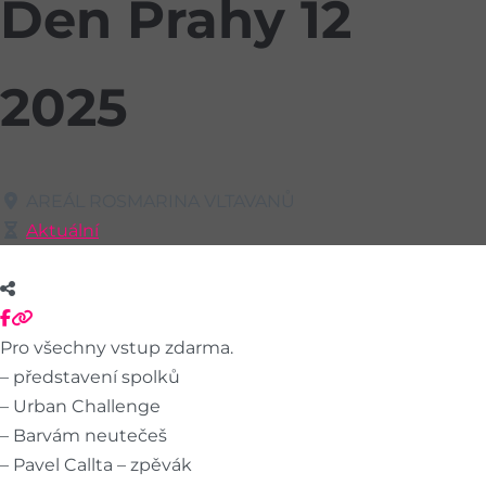
Den Prahy 12
2025
AREÁL ROSMARINA VLTAVANŮ
Aktuální
Pro všechny vstup zdarma.
– představení spolků
– Urban Challenge
– Barvám neutečeš
– Pavel Callta – zpěvák