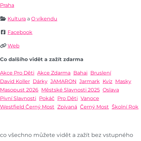
Praha
Kultura
a
O víkendu
Facebook
Web
Co dalšího vidět a zažít zdarma
Akce Pro Děti
Akce Zdarma
Bahai
Bruslení
David Koller
Dárky
JAMARON
Jarmark
Kvíz
Masky
Masopust 2026
Městské Slavnosti 2025
Oslava
Pivní Slavnosti
Pokáč
Pro Děti
Vanoce
Westfield Černý Most
Zpívaná
Černý Most
Školní Rok
co všechno můžete vidět a zažít bez vstupného