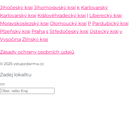
Jihočeský kraj
Jihomoravský kraj
k
Karlovarský
Karlovarský kraj
Královéhradecký kraj
l
Liberecký kraj
Moravskoslezský kraj
Olomoucký kraj
P
Pardubický kraj
Plzeňský kraj
Praha
s
Středočeský kraj
Ústecký kraj
v
Vysočina
Zlínský kraj
Zásady ochrany osobních údajů
© 2025 vstupzdarma.cz
Zadej lokalitu
Zadej lokalitu