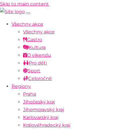
Skip to main content
Všechny akce
Všechny akce
Gastro
Kultura
O víkendu
Pro děti
Sport
Celoročně
Regiony
Praha
Jihočeský kraj
Jihomoravský kraj
Karlovarský kraj
Královéhradecký kraj