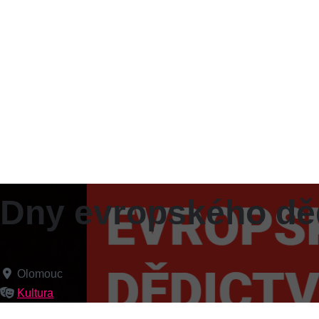
Dny evropského dě
Olomouc
Kultura