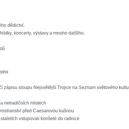
ho dědictví.
lídky, koncerty, výstavy a mnoho dalšího.
ktů
stmi
čí zápisu sloupu Nejsvětější Trojice na Seznam světového kul
 na netradičních místech
| prostranství před Caesarovou kašnou
staletích vstupovali konšelé do radnice