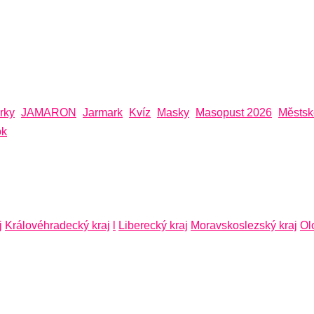
rky
JAMARON
Jarmark
Kvíz
Masky
Masopust 2026
Městsk
ok
j
Královéhradecký kraj
l
Liberecký kraj
Moravskoslezský kraj
Ol