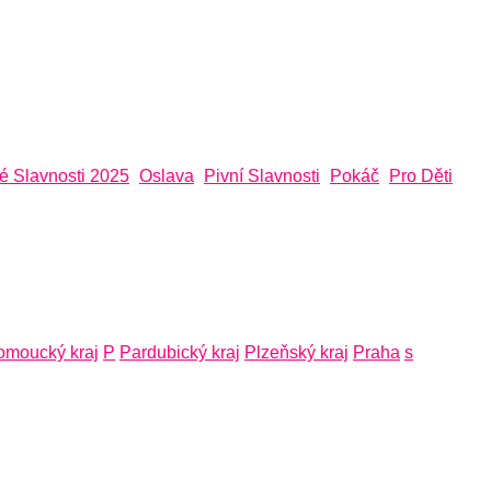
é Slavnosti 2025
Oslava
Pivní Slavnosti
Pokáč
Pro Děti
omoucký kraj
P
Pardubický kraj
Plzeňský kraj
Praha
s