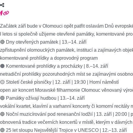
Začátek září bude v Olomouci opět patřit oslavám Dnů evropské
I letos si společně užijeme otevřené památky, komentované proh
🔴 Dny otevřených památek | 13.–14. září
zpřístupnění olomouckých památek, institucí a zajímavých obje
komentované prohlídky a doprovodný program
🟠 Komentované prohlídky a procházky | 8.–14. září
netradiční prohlídky pozoruhodných míst se zajímavými osobno
🟡 Století české písničky | 12. září | 19:30 | Horní náměstí
open air koncert Moravské filharmonie Olomouc věnovaný výro
🟢 Památky ožívají hudbou | 13.–14. září
vokální kvartet, klavírní a varhanní koncerty či komorní recitály
🔵 Noční muzicírování pod renesanční lodžií | 13. září | 20:00 
obnovená tradice večerních koncertů v místě, kterým v dávných 
🟣 25 let sloupu Nejsvětější Trojice v UNESCO | 12.–13. září