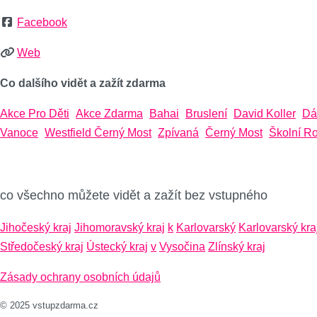
Facebook
Web
Co dalšího vidět a zažít zdarma
Akce Pro Děti
Akce Zdarma
Bahai
Bruslení
David Koller
Dá
Vanoce
Westfield Černý Most
Zpívaná
Černý Most
Školní R
co všechno můžete vidět a zažít bez vstupného
Jihočeský kraj
Jihomoravský kraj
k
Karlovarský
Karlovarský kra
Středočeský kraj
Ústecký kraj
v
Vysočina
Zlínský kraj
Zásady ochrany osobních údajů
© 2025 vstupzdarma.cz