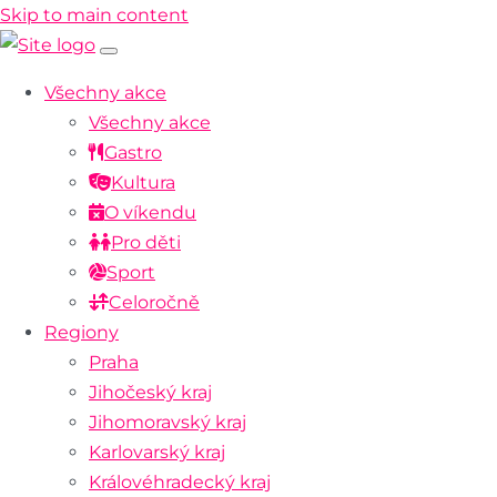
Skip to main content
Všechny akce
Všechny akce
Gastro
Kultura
O víkendu
Pro děti
Sport
Celoročně
Regiony
Praha
Jihočeský kraj
Jihomoravský kraj
Karlovarský kraj
Královéhradecký kraj