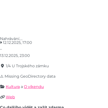
Nahrávání….
12.12.2025, 17:00
–
13.12.2025, 23:00
1/4 U Trojského zámku
⚠️ Missing GeoDirectory data
Kultura
a
O víkendu
Web
Co dalšího vidět a zažít zdarma