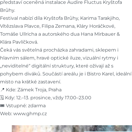
představí oceněná instalace Audire Fluctus Kryštofa
Brůhy.
Festival nabízí díla Kryštofa Brůhy, Karima Tarakjiho,
Vítězslava Plavce, Filipa Zemana, Kláry Horáčkové,
Tomáše Ullricha a autorského dua Hana Mirbauer &
Klára Pavlíčková.
Čeká vás světelná procházka zahradami, sklepem i
hlavním sálem, hravé optické iluze, vizuální rytmy i
„neviditelné“ digitální struktury, které ožívají až s
pohybem diváků. Součástí areálu je i Bistro Karel, ideální
místo na krátké zastavení.
📍 Kde: Zámek Troja, Praha
🗓 Kdy: 12.–13. prosince, vždy 17.00–23.00
🎟 Vstupné: zdarma
Web: www.ghmp.cz