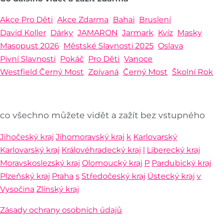
Akce Pro Děti
Akce Zdarma
Bahai
Bruslení
David Koller
Dárky
JAMARON
Jarmark
Kvíz
Masky
Masopust 2026
Městské Slavnosti 2025
Oslava
Pivní Slavnosti
Pokáč
Pro Děti
Vanoce
Westfield Černý Most
Zpívaná
Černý Most
Školní Rok
co všechno můžete vidět a zažít bez vstupného
Jihočeský kraj
Jihomoravský kraj
k
Karlovarský
Karlovarský kraj
Královéhradecký kraj
l
Liberecký kraj
Moravskoslezský kraj
Olomoucký kraj
P
Pardubický kraj
Plzeňský kraj
Praha
s
Středočeský kraj
Ústecký kraj
v
Vysočina
Zlínský kraj
Zásady ochrany osobních údajů