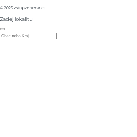
© 2025 vstupzdarma.cz
Zadej lokalitu
Zadej lokalitu