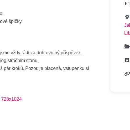
1
ol
tové špičky
Ja
Li
e jsme vždy rádi za dobrovolný příspěvek.
registračním stanu.
áš pár kroků. Pozor, je placená, vstupenku si