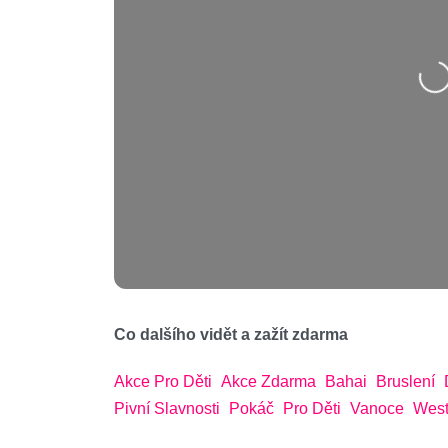
Nahrávání….
Co dalšího vidět a zažít zdarma
Akce Pro Děti
Akce Zdarma
Bahai
Bruslení
Pivní Slavnosti
Pokáč
Pro Děti
Vanoce
West