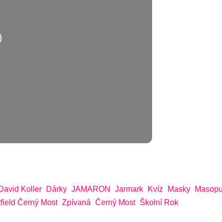
David Koller
Dárky
JAMARON
Jarmark
Kvíz
Masky
Masopu
field Černý Most
Zpívaná
Černý Most
Školní Rok