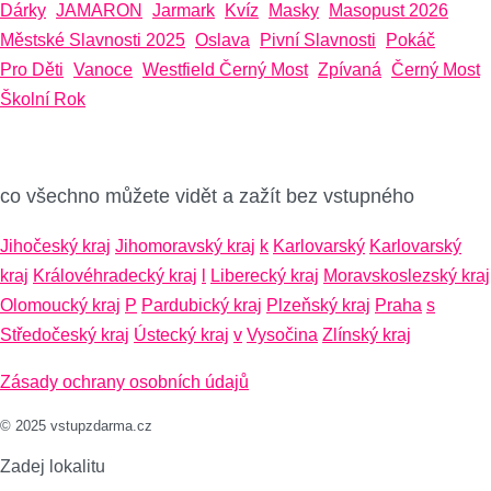
Dárky
JAMARON
Jarmark
Kvíz
Masky
Masopust 2026
Městské Slavnosti 2025
Oslava
Pivní Slavnosti
Pokáč
Pro Děti
Vanoce
Westfield Černý Most
Zpívaná
Černý Most
Školní Rok
co všechno můžete vidět a zažít bez vstupného
Jihočeský kraj
Jihomoravský kraj
k
Karlovarský
Karlovarský
kraj
Královéhradecký kraj
l
Liberecký kraj
Moravskoslezský kraj
Olomoucký kraj
P
Pardubický kraj
Plzeňský kraj
Praha
s
Středočeský kraj
Ústecký kraj
v
Vysočina
Zlínský kraj
Zásady ochrany osobních údajů
© 2025 vstupzdarma.cz
Zadej lokalitu