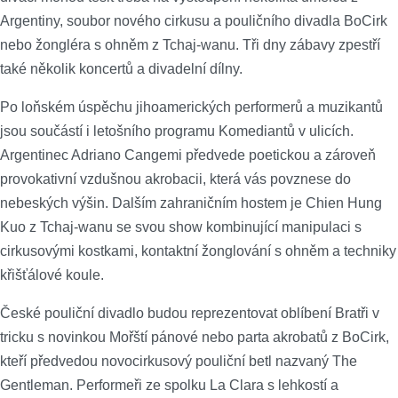
Argentiny, soubor nového cirkusu a pouličního divadla BoCirk
nebo žongléra s ohněm z Tchaj-wanu. Tři dny zábavy zpestří
také několik koncertů a divadelní dílny.
Po loňském úspěchu jihoamerických performerů a muzikantů
jsou součástí i letošního programu Komediantů v ulicích.
Argentinec Adriano Cangemi předvede poetickou a zároveň
provokativní vzdušnou akrobacii, která vás povznese do
nebeských výšin. Dalším zahraničním hostem je Chien Hung
Kuo z Tchaj-wanu se svou show kombinující manipulaci s
cirkusovými kostkami, kontaktní žonglování s ohněm a techniky
křišťálové koule.
České pouliční divadlo budou reprezentovat oblíbení Bratři v
tricku s novinkou Mořští pánové nebo parta akrobatů z BoCirk,
kteří předvedou novocirkusový pouliční betl nazvaný The
Gentleman. Performeři ze spolku La Clara s lehkostí a