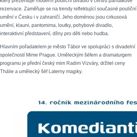
který prezentuje moderní pouliční divadlo v centru památkové
rezervace. Zaměřuje se na trendy reflektující současné pouliční
umění v Česku i v zahraničí. Jeho doménou jsou cirkusová
umění, klauni, pantomima, loutky, pohybové divadlo,
interaktivní představení, dílny pro děti nebo hudba.
Hlavním pořadatelem je město Tábor ve spolupráci s divadelní
společností Mime Prague. Uměleckým šéfem a dramaturgem
programu je přední český mim Radim Vizváry, držitel ceny
Thálie a umělecký šéf Laterny magiky.