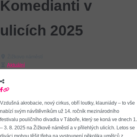
Komedianti v
ulicích 2025
Žižkovo náměstí
Aktuální
Vzdušná akrobacie, nový cirkus, obří loutky, klauniády – to vše
nabízí svým návštěvníkům už 14. ročník mezinárodního
festivalu pouličního divadla v Táboře, který se koná ve dnech 1.
– 3. 8. 2025 na Žižkově náměstí a v přilehlých ulicích. Letos se
diváci mohou těšit třeba na vystoupení několika umělců z