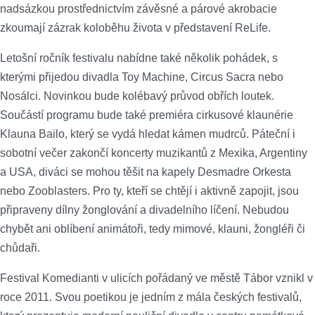
nadsázkou prostřednictvím závěsné a párové akrobacie
zkoumají zázrak koloběhu života v představení ReLife.
Letošní ročník festivalu nabídne také několik pohádek, s
kterými přijedou divadla Toy Machine, Circus Sacra nebo
Nosálci. Novinkou bude kolébavý průvod obřích loutek.
Součástí programu bude také premiéra cirkusové klaunérie
Klauna Bailo, který se vydá hledat kámen mudrců. Páteční i
sobotní večer zakončí koncerty muzikantů z Mexika, Argentiny
a USA, diváci se mohou těšit na kapely Desmadre Orkesta
nebo Zooblasters. Pro ty, kteří se chtějí i aktivně zapojit, jsou
připraveny dílny žonglování a divadelního líčení. Nebudou
chybět ani oblíbení animátoři, tedy mimové, klauni, žongléři či
chůdaři.
Festival Komedianti v ulicích pořádaný ve městě Tábor vznikl v
roce 2011. Svou poetikou je jedním z mála českých festivalů,