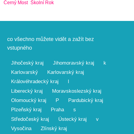
Černý Most
Školní Rok
co všechno můžete vidět a zažít bez
vstupného
Jihočeský kraj
Jihomoravský kraj
k
Karlovarský
Karlovarský kraj
Královéhradecký kraj
l
Liberecký kraj
Moravskoslezský kraj
Olomoucký kraj
P
Pardubický kraj
Plzeňský kraj
Praha
s
Středočeský kraj
Ústecký kraj
v
Vysočina
Zlínský kraj