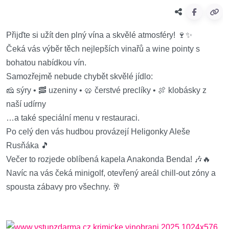
Přijďte si užít den plný vína a skvělé atmosféry! 🍷✨
Čeká vás výběr těch nejlepších vinařů a wine pointy s
bohatou nabídkou vín.
Samozřejmě nebude chybět skvělé jídlo:
🧀 sýry • 🥓 uzeniny • 🥨 čerstvé preclíky • 🍖 klobásky z
naší udírny
…a také speciální menu v restauraci.
Po celý den vás hudbou provázejí Heligonky Aleše
Rusňáka 🎵
Večer to rozjede oblíbená kapela Anakonda Benda! 🎶🔥
Navíc na vás čeká minigolf, otevřený areál chill-out zóny a
spousta zábavy pro všechny. 🥂