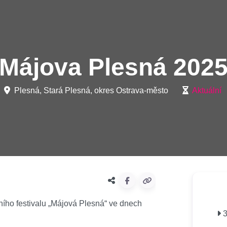
Májova Plesná 202
Plesná, Stará Plesná, okres Ostrava-město
Aktuální
ního festivalu „Májová Plesná“ ve dnech
3