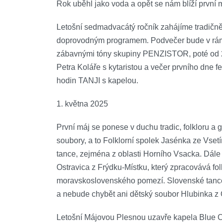
Rok uběhl jako voda a opět se nám blíží první m
Letošní sedmadvacátý ročník zahájíme tradičn
doprovodným programem. Podvečer bude v rám
zábavnými tóny skupiny PENZISTOR, poté od 2
Petra Koláře s kytaristou a večer prvního dne 
hodin TANJI s kapelou.
1. května 2025
První máj se ponese v duchu tradic, folkloru a gu
soubory, a to Folklorní spolek Jasénka ze Vsetí
tance, zejména z oblasti Horního Vsacka. Dále 
Ostravica z Frýdku-Místku, který zpracovává fo
moravskoslovenského pomezí. Slovenské tanc
a nebude chybět ani dětský soubor Hlubinka z 
Letošní Májovou Plesnou uzavře kapela Blue C