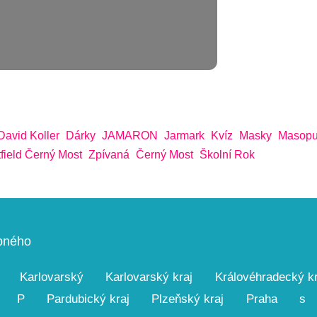
David Koller
Dárky
JAMARON
Jarmark
Kvíz
Masky
Masopu
field Černý Most
Zpívaná
Černý Most
Školní Rok
upného
Karlovarský
Karlovarský kraj
Královéhradecký kr
P
Pardubický kraj
Plzeňský kraj
Praha
s