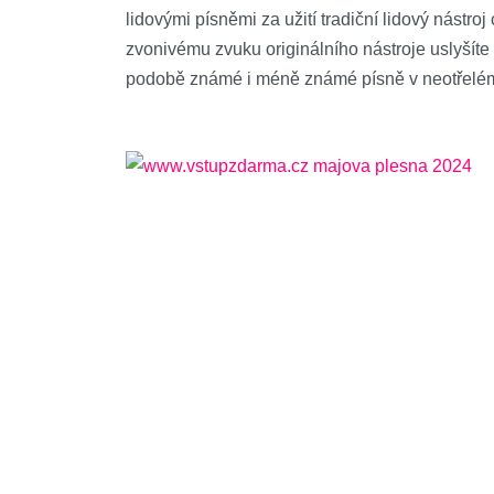
lidovými písněmi za užití tradiční lidový nástroj
zvonivému zvuku originálního nástroje uslyšít
podobě známé i méně známé písně v neotřelé