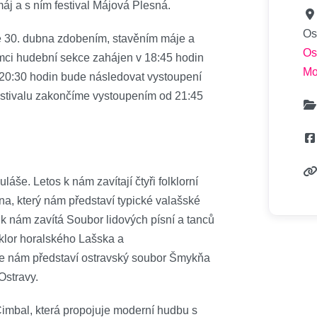
áj a s ním festival Májová Plesná.
Os
ě 30. dubna zdobením, stavěním máje a
Os
ci hudební sekce zahájen v 18:45 hodin
Mo
0:30 hodin bude následovat vystoupení
festivalu zakončíme vystoupením od 21:45
láše. Letos k nám zavítají čtyři folklorní
na, který nám představí typické valašské
k nám zavítá Soubor lidových písní a tanců
lklor horalského Lašska a
e nám představí ostravský soubor Šmykňa
Ostravy.
imbal, která propojuje moderní hudbu s