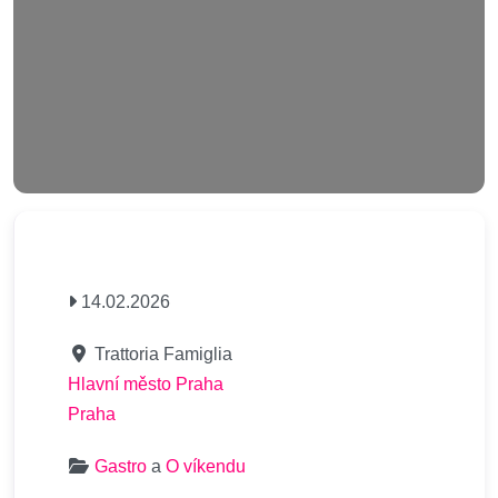
Nahrávání….
14.02.2026
Trattoria Famiglia
Hlavní město Praha
Praha
Gastro
a
O víkendu