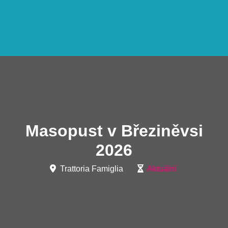
Masopust v Březiněvsi
2026
Trattoria Famiglia
Aktuální