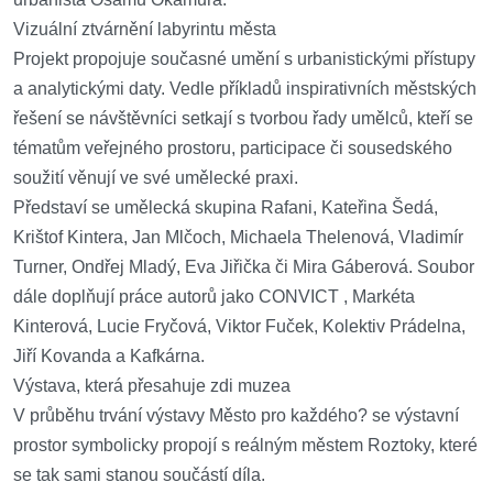
Vizuální ztvárnění labyrintu města
Projekt propojuje současné umění s urbanistickými přístupy
a analytickými daty. Vedle příkladů inspirativních městských
řešení se návštěvníci setkají s tvorbou řady umělců, kteří se
tématům veřejného prostoru, participace či sousedského
soužití věnují ve své umělecké praxi.
Představí se umělecká skupina Rafani, Kateřina Šedá,
Krištof Kintera, Jan Mlčoch, Michaela Thelenová, Vladimír
Turner, Ondřej Mladý, Eva Jiřička či Mira Gáberová. Soubor
dále doplňují práce autorů jako CONVICT , Markéta
Kinterová, Lucie Fryčová, Viktor Fuček, Kolektiv Prádelna,
Jiří Kovanda a Kafkárna.
Výstava, která přesahuje zdi muzea
V průběhu trvání výstavy Město pro každého? se výstavní
prostor symbolicky propojí s reálným městem Roztoky, které
se tak sami stanou součástí díla.