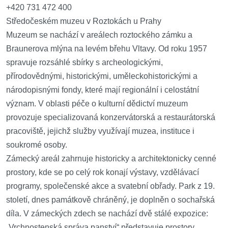
+420 731 472 400
Středočeském muzeu v Roztokách u Prahy
Muzeum se nachází v areálech roztockého zámku a
Braunerova mlýna na levém břehu Vltavy. Od roku 1957
spravuje rozsáhlé sbírky s archeologickými,
přírodovědnými, historickými, uměleckohistorickými a
národopisnými fondy, které mají regionální i celostátní
význam. V oblasti péče o kulturní dědictví muzeum
provozuje specializovaná konzervátorská a restaurátorská
pracoviště, jejichž služby využívají muzea, instituce i
soukromé osoby.
Zámecký areál zahrnuje historicky a architektonicky cenné
prostory, kde se po celý rok konají výstavy, vzdělávací
programy, společenské akce a svatební obřady. Park z 19.
století, dnes památkově chráněný, je doplněn o sochařská
díla. V zámeckých zdech se nachází dvě stálé expozice:
„Vrchnostenská správa panství“ představuje prostory