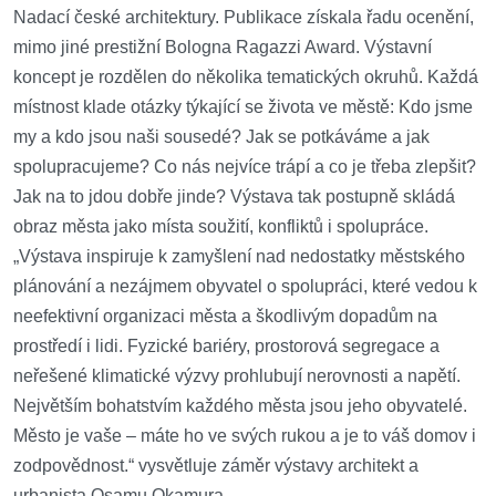
Nadací české architektury. Publikace získala řadu ocenění,
mimo jiné prestižní Bologna Ragazzi Award. Výstavní
koncept je rozdělen do několika tematických okruhů. Každá
místnost klade otázky týkající se života ve městě: Kdo jsme
my a kdo jsou naši sousedé? Jak se potkáváme a jak
spolupracujeme? Co nás nejvíce trápí a co je třeba zlepšit?
Jak na to jdou dobře jinde? Výstava tak postupně skládá
obraz města jako místa soužití, konfliktů i spolupráce.
„Výstava inspiruje k zamyšlení nad nedostatky městského
plánování a nezájmem obyvatel o spolupráci, které vedou k
neefektivní organizaci města a škodlivým dopadům na
prostředí i lidi. Fyzické bariéry, prostorová segregace a
neřešené klimatické výzvy prohlubují nerovnosti a napětí.
Největším bohatstvím každého města jsou jeho obyvatelé.
Město je vaše – máte ho ve svých rukou a je to váš domov i
zodpovědnost.“ vysvětluje záměr výstavy architekt a
urbanista Osamu Okamura.