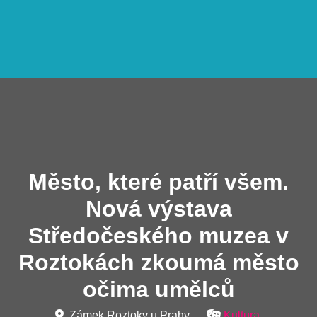
Město, které patří všem.
Nová výstava
Středočeského muzea v
Roztokách zkoumá město
očima umělců
Zámek Roztoky u Prahy
Kultura