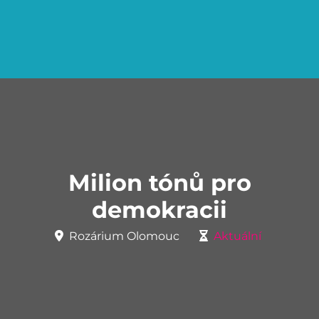
Milion tónů pro
demokracii
Rozárium Olomouc
Aktuální