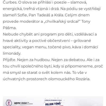
Čurbes. O slova se přihlásí i poezie – slamová,
energická, trefná vtipná i drzá. Na pódiu se vystřídají
slameři Sofie, Pan Tadeáš a Krála. Celým dnem
provede moderátor a „chvilkařský srdcař“ Tony
Pášma.
Nebude chybět ani program pro děti, vzdělávací a
hravé aktivity a poctivé občerstvení – grilované
speciality, vegan menu, točené pivo, káva i domácí
limonády.
Přijďte. Nejen za hudbou. Nejen za debatou. Ale i za
tou chvílí společného bytí, kdy si připomeneme, proč
má smysl se starat o svět kolem nás. To vše v
úchvatných prostorech olomouckého Rozária.