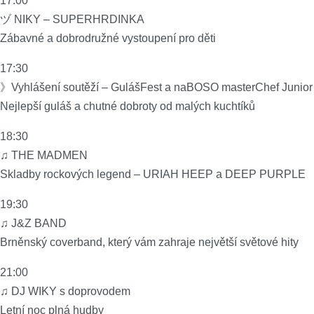
17:00
ヅ NIKY – SUPERHRDINKA
Zábavné a dobrodružné vystoupení pro děti
17:30
》Vyhlášení soutěží – GulášFest a naBOSO masterChef Junior
Nejlepší guláš a chutné dobroty od malých kuchtíků
18:30
♫ THE MADMEN
Skladby rockových legend – URIAH HEEP a DEEP PURPLE
19:30
♫ J&Z BAND
Brněnský coverband, který vám zahraje největší světové hity
21:00
♫ DJ WIKY s doprovodem
Letní noc plná hudby