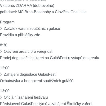
Vstupné: ZDARMA (dobrovolné)
pořadatel: MČ Brno-Bosonohy a Človíček One Little
Program
》Začátek vaření soutěžních gulášů
Pravidla a přihlášky zde
8:30
》Otevření areálu pro veřejnost
Prodej degustačních karet na GulášFest u vstupů do areálu
12:00
》Zahájení degustace GulášFest
Ochutnávka a hodnocení soutěžních gulášů
13:00
》Oficiální zahájení festivalu
Představení GulášFest týmů a zahájení Školičky vaření