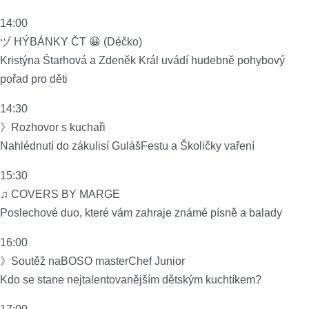
14:00
ヅ HÝBÁNKY ČT 😀 (Déčko)
Kristýna Štarhová a Zdeněk Král uvádí hudebně pohybový
pořad pro děti
14:30
》Rozhovor s kuchaři
Nahlédnutí do zákulisí GulášFestu a Školičky vaření
15:30
♫ COVERS BY MARGE
Poslechové duo, které vám zahraje známé písně a balady
16:00
》Soutěž naBOSO masterChef Junior
Kdo se stane nejtalentovanějším dětským kuchtíkem?