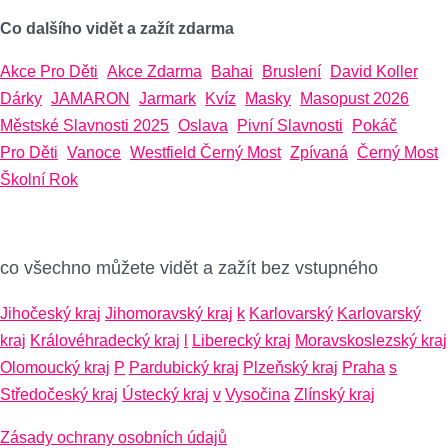
Co dalšího vidět a zažít zdarma
Akce Pro Děti
Akce Zdarma
Bahai
Bruslení
David Koller
Dárky
JAMARON
Jarmark
Kvíz
Masky
Masopust 2026
Městské Slavnosti 2025
Oslava
Pivní Slavnosti
Pokáč
Pro Děti
Vanoce
Westfield Černý Most
Zpívaná
Černý Most
Školní Rok
co všechno můžete vidět a zažít bez vstupného
Jihočeský kraj
Jihomoravský kraj
k
Karlovarský
Karlovarský
kraj
Královéhradecký kraj
l
Liberecký kraj
Moravskoslezský kraj
Olomoucký kraj
P
Pardubický kraj
Plzeňský kraj
Praha
s
Středočeský kraj
Ústecký kraj
v
Vysočina
Zlínský kraj
Zásady ochrany osobních údajů