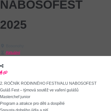
NABOSOFEST
2025
Bosonohy
Aktuální
2. ROČNÍK RODINNÉHO FESTIVALU NABOSOFEST
Guláš Fest – týmová soutěž ve vaření gulášů
Masterchef junior
Program a atrakce pro děti a dospělé
Spousta dobrého jídla a pití