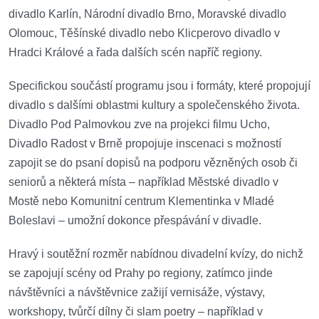
divadlo Karlín, Národní divadlo Brno, Moravské divadlo
Olomouc, Těšínské divadlo nebo Klicperovo divadlo v
Hradci Králové a řada dalších scén napříč regiony.
Specifickou součástí programu jsou i formáty, které propojují
divadlo s dalšími oblastmi kultury a společenského života.
Divadlo Pod Palmovkou zve na projekci filmu Ucho,
Divadlo Radost v Brně propojuje inscenaci s možností
zapojit se do psaní dopisů na podporu vězněných osob či
seniorů a některá místa – například Městské divadlo v
Mostě nebo Komunitní centrum Klementinka v Mladé
Boleslavi – umožní dokonce přespávání v divadle.
Hravý i soutěžní rozměr nabídnou divadelní kvízy, do nichž
se zapojují scény od Prahy po regiony, zatímco jinde
návštěvníci a návštěvnice zažijí vernisáže, výstavy,
workshopy, tvůrčí dílny či slam poetry – například v