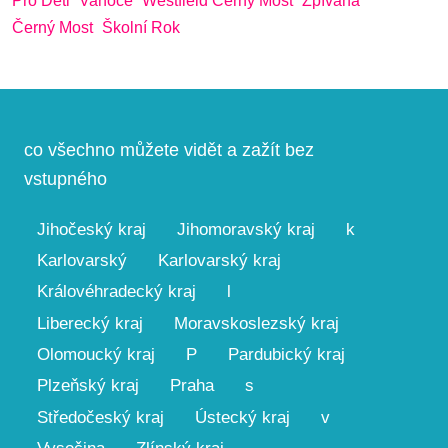
Pro Děti
Vanoce
Westfield Černý Most
Zpívaná
Černý Most
Školní Rok
co všechno můžete vidět a zažít bez
vstupného
Jihočeský kraj
Jihomoravský kraj
k
Karlovarský
Karlovarský kraj
Královéhradecký kraj
l
Liberecký kraj
Moravskoslezský kraj
Olomoucký kraj
P
Pardubický kraj
Plzeňský kraj
Praha
s
Středočeský kraj
Ústecký kraj
v