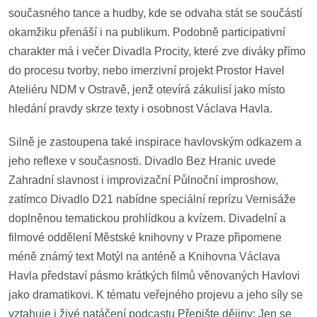
současného tance a hudby, kde se odvaha stát se součástí
okamžiku přenáší i na publikum. Podobně participativní
charakter má i večer Divadla Procity, které zve diváky přímo
do procesu tvorby, nebo imerzivní projekt Prostor Havel
Ateliéru NDM v Ostravě, jenž otevírá zákulisí jako místo
hledání pravdy skrze texty i osobnost Václava Havla.
Silně je zastoupena také inspirace havlovským odkazem a
jeho reflexe v současnosti. Divadlo Bez Hranic uvede
Zahradní slavnost i improvizační Půlnoční improshow,
zatímco Divadlo D21 nabídne speciální reprízu Vernisáže
doplněnou tematickou prohlídkou a kvízem. Divadelní a
filmové oddělení Městské knihovny v Praze připomene
méně známý text Motýl na anténě a Knihovna Václava
Havla představí pásmo krátkých filmů věnovaných Havlovi
jako dramatikovi. K tématu veřejného projevu a jeho síly se
vztahuje i živé natáčení podcastu Přepište dějiny: Jen se