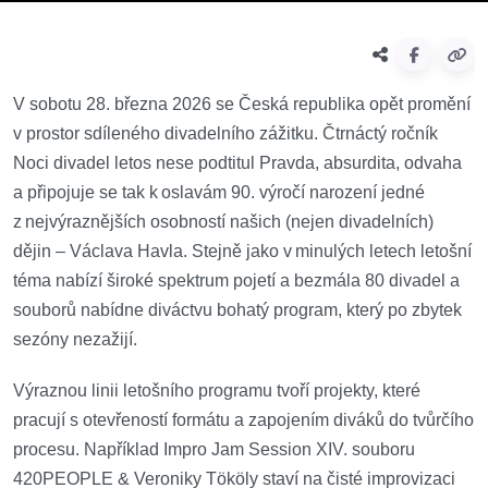
V sobotu 28. března 2026 se Česká republika opět promění
v prostor sdíleného divadelního zážitku. Čtrnáctý ročník
Noci divadel letos nese podtitul Pravda, absurdita, odvaha
a připojuje se tak k oslavám 90. výročí narození jedné
z nejvýraznějších osobností našich (nejen divadelních)
dějin – Václava Havla. Stejně jako v minulých letech letošní
téma nabízí široké spektrum pojetí a bezmála 80 divadel a
souborů nabídne diváctvu bohatý program, který po zbytek
sezóny nezažijí.
Výraznou linii letošního programu tvoří projekty, které
pracují s otevřeností formátu a zapojením diváků do tvůrčího
procesu. Například Impro Jam Session XIV. souboru
420PEOPLE & Veroniky Tököly staví na čisté improvizaci