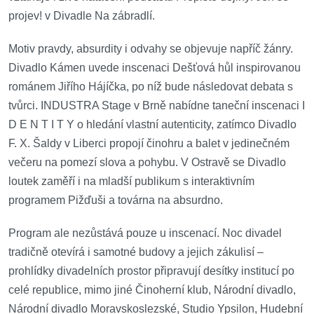
projev! v Divadle Na zábradlí.
Motiv pravdy, absurdity i odvahy se objevuje napříč žánry.
Divadlo Kámen uvede inscenaci Dešťová hůl inspirovanou
románem Jiřího Hájíčka, po níž bude následovat debata s
tvůrci. INDUSTRA Stage v Brně nabídne taneční inscenaci I
D E N T I T Y o hledání vlastní autenticity, zatímco Divadlo
F. X. Šaldy v Liberci propojí činohru a balet v jedinečném
večeru na pomezí slova a pohybu. V Ostravě se Divadlo
loutek zaměří i na mladší publikum s interaktivním
programem Pižďuši a továrna na absurdno.
Program ale nezůstává pouze u inscenací. Noc divadel
tradičně otevírá i samotné budovy a jejich zákulisí –
prohlídky divadelních prostor připravují desítky institucí po
celé republice, mimo jiné Činoherní klub, Národní divadlo,
Národní divadlo Moravskoslezské, Studio Ypsilon, Hudební