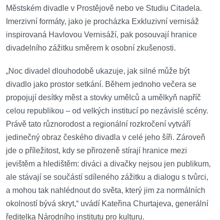
Městském divadle v Prostějově nebo ve Studiu Citadela.
Imerzivní formáty, jako je procházka Exkluzivní vernisáž
inspirovaná Havlovou Vernisáží, pak posouvají hranice
divadelního zážitku směrem k osobní zkušenosti.
„Noc divadel dlouhodobě ukazuje, jak silné může být
divadlo jako prostor setkání. Během jednoho večera se
propojují desítky měst a stovky umělců a umělkyň napříč
celou republikou – od velkých institucí po nezávislé scény.
Právě tato různorodost a regionální rozkročení vytváří
jedinečný obraz českého divadla v celé jeho šíři. Zároveň
jde o příležitost, kdy se přirozeně stírají hranice mezi
jevištěm a hledištěm: diváci a divačky nejsou jen publikum,
ale stávají se součástí sdíleného zážitku a dialogu s tvůrci,
a mohou tak nahlédnout do světa, který jim za normálních
okolností bývá skryt,“ uvádí Kateřina Churtajeva, generální
ředitelka Národního institutu pro kulturu.