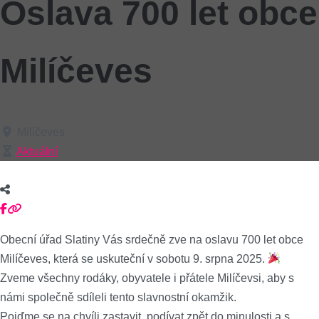
Oslava 700 let obce
Milíčeves
Milíčeves
Aktuální
Obecní úřad Slatiny Vás srdečně zve na oslavu 700 let obce
Milíčeves, která se uskuteční v sobotu 9. srpna 2025.
Zveme všechny rodáky, obyvatele i přátele Milíčevsi, aby s
námi společně sdíleli tento slavnostní okamžik.
Pojďme se na chvíli zastavit, podívat zpět do minulosti a s