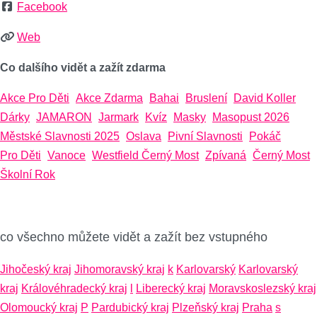
Facebook
Web
Co dalšího vidět a zažít zdarma
Akce Pro Děti
Akce Zdarma
Bahai
Bruslení
David Koller
Dárky
JAMARON
Jarmark
Kvíz
Masky
Masopust 2026
Městské Slavnosti 2025
Oslava
Pivní Slavnosti
Pokáč
Pro Děti
Vanoce
Westfield Černý Most
Zpívaná
Černý Most
Školní Rok
co všechno můžete vidět a zažít bez vstupného
Jihočeský kraj
Jihomoravský kraj
k
Karlovarský
Karlovarský
kraj
Královéhradecký kraj
l
Liberecký kraj
Moravskoslezský kraj
Olomoucký kraj
P
Pardubický kraj
Plzeňský kraj
Praha
s