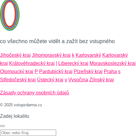
co všechno můžete vidět a zažít bez vstupného
Jihočeský kraj
Jihomoravský kraj
k
Karlovarský
Karlovarský
kraj
Královéhradecký kraj
l
Liberecký kraj
Moravskoslezský kraj
Olomoucký kraj
P
Pardubický kraj
Plzeňský kraj
Praha
s
Středočeský kraj
Ústecký kraj
v
Vysočina
Zlínský kraj
Zásady ochrany osobních údajů
© 2025 vstupzdarma.cz
Zadej lokalitu
Zadej lokalitu