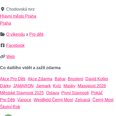
Chodovská tvrz
Hlavní město Praha
Praha
O víkendu
a
Pro děti
Facebook
Web
Co dalšího vidět a zažít zdarma
Akce Pro Děti
Akce Zdarma
Bahai
Bruslení
David Koller
Dárky
JAMARON
Jarmark
Kvíz
Masky
Masopust 2026
Městské Slavnosti 2025
Oslava
Pivní Slavnosti
Pokáč
Pro Děti
Vanoce
Westfield Černý Most
Zpívaná
Černý Most
Školní Rok