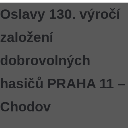
Oslavy 130. výročí
založení
dobrovolných
hasičů PRAHA 11 –
Chodov