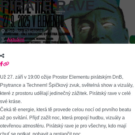
PIRATE RAVE
Prostor Elementu
Aktuální
Už 27. září v 19:00 ožije Prostor Elementu pirátským DnB,
Psytrance a Technem! Špičkový zvuk, světelná show a vizuály,
které z prostoru udělají jedinečný zážitek. Pirátský rave v celé
své kráse.
Čeká tě energie, která tě provede celou nocí od prvního beatu
až po svítání. Přijď zažít noc, která propojí hudbu, vizuály a
otevřenou atmosféru. Pirátský rave je pro všechny, kdo mají
chuť se potkat, pobavit a protančit noc.