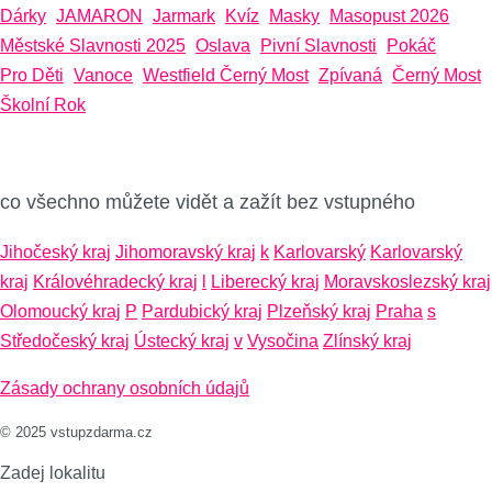
Dárky
JAMARON
Jarmark
Kvíz
Masky
Masopust 2026
Městské Slavnosti 2025
Oslava
Pivní Slavnosti
Pokáč
Pro Děti
Vanoce
Westfield Černý Most
Zpívaná
Černý Most
Školní Rok
co všechno můžete vidět a zažít bez vstupného
Jihočeský kraj
Jihomoravský kraj
k
Karlovarský
Karlovarský
kraj
Královéhradecký kraj
l
Liberecký kraj
Moravskoslezský kraj
Olomoucký kraj
P
Pardubický kraj
Plzeňský kraj
Praha
s
Středočeský kraj
Ústecký kraj
v
Vysočina
Zlínský kraj
Zásady ochrany osobních údajů
© 2025 vstupzdarma.cz
Zadej lokalitu