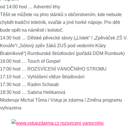
od 14:00 hod … Adventní trhy
Těšit se můžete na plno stánků s občerstvením, kde nebude
chybět tradiční trdelník, svařák a jiné horké nápoje. Pro děti
bude opět na náměstí i kolotoč.
14:30 hod … Dětské pěvecké sbory („Lístek“ / „Zpěváček ZŠ V.
Kováře“/ „Sólový zpěv žáků ZUŠ pod vedením Kláry
Brabníkové“) Rumburské štrúdlování (pořádá DDM Rumburk)
16:00 hod … Touch of Gospel
17:00 hod … ROZSVÍCENÍ VÁNOČNÍHO STROMU
17:10 hod … Vyhlášení vítěze štrúdlování
17:30 hod … Radim Schwab
18:30 hod … Sabina Helikarová
Moderuje Michal Tůma / Vstup je zdarma / Změna programu
vyhrazena