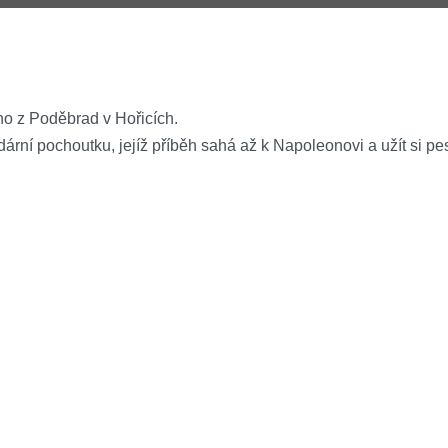
ího z Poděbrad v Hořicích.
ndární pochoutku, jejíž příběh sahá až k Napoleonovi a užít si p