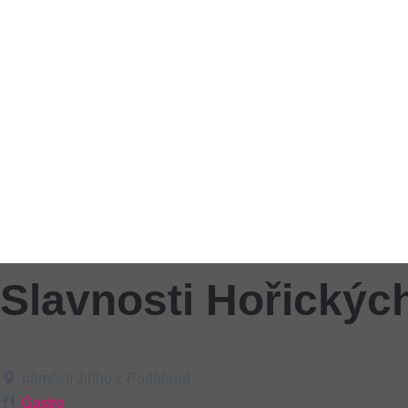
Slavnosti Hořickýc
náměstí Jiřího z Poděbrad
Gastro