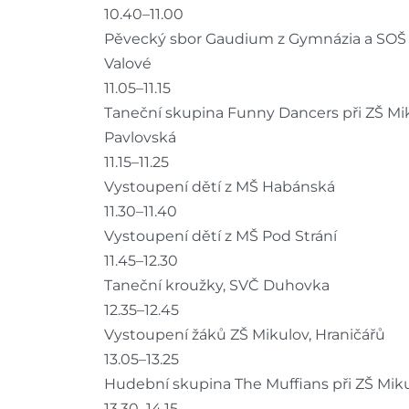
10.40–11.00
Pěvecký sbor Gaudium z Gymnázia a SOŠ 
Valové
11.05–11.15
Taneční skupina Funny Dancers při ZŠ Mik
Pavlovská
11.15–11.25
Vystoupení dětí z MŠ Habánská
11.30–11.40
Vystoupení dětí z MŠ Pod Strání
11.45–12.30
Taneční kroužky, SVČ Duhovka
12.35–12.45
Vystoupení žáků ZŠ Mikulov, Hraničářů
13.05–13.25
Hudební skupina The Muffians při ZŠ Mikul
13.30–14.15