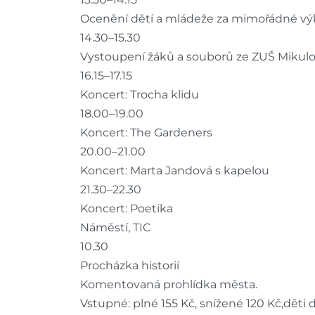
Ocenění dětí a mládeže za mimořádné vý
14.30–15.30
Vystoupení žáků a souborů ze ZUŠ Mikul
16.15–17.15
Koncert: Trocha klidu
18.00–19.00
Koncert: The Gardeners
20.00–21.00
Koncert: Marta Jandová s kapelou
21.30–22.30
Koncert: Poetika
Náměstí, TIC
10.30
Procházka historií
Komentovaná prohlídka města.
Vstupné: plné 155 Kč, snížené 120 Kč,děti 