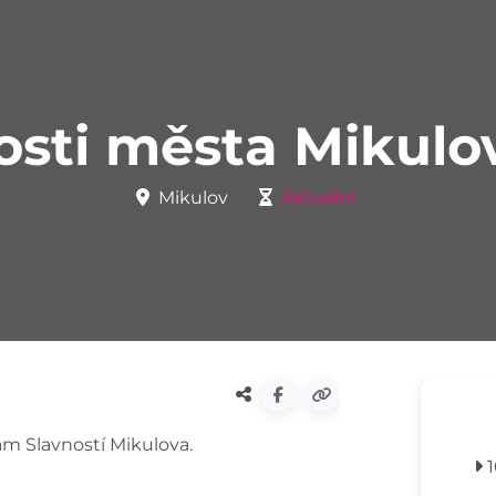
osti města Mikulo
Mikulov
Aktuální
ram Slavností Mikulova.
1