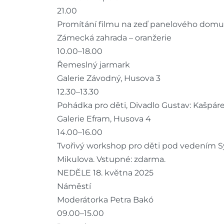
21.00
Promítání filmu na zeď panelového domu
Zámecká zahrada – oranžerie
10.00–18.00
Řemeslný jarmark
Galerie Závodný, Husova 3
12.30–13.30
Pohádka pro děti, Divadlo Gustav: Kašpár
Galerie Efram, Husova 4
14.00–16.00
Tvořivý workshop pro děti pod vedením Sy
Mikulova. Vstupné: zdarma.
NEDĚLE 18. května 2025
Náměstí
Moderátorka Petra Bakó
09.00–15.00