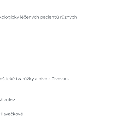
kologicky léčených pacientů různých
tické tvarůžky a pivo z Pivovaru
 Mikulov
 Hlavačkové