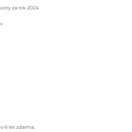
kony za rok 2024
ov
do 6 let zdarma.