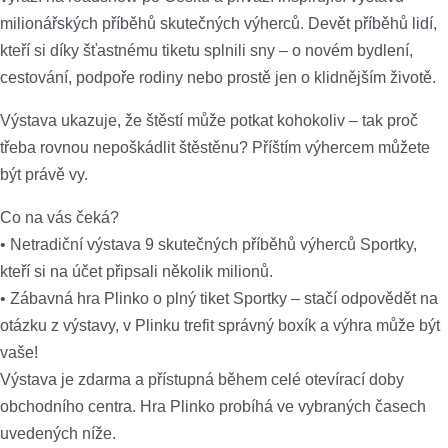
milionářských příběhů skutečných výherců. Devět příběhů lidí,
kteří si díky šťastnému tiketu splnili sny – o novém bydlení,
cestování, podpoře rodiny nebo prostě jen o klidnějším životě.
Výstava ukazuje, že štěstí může potkat kohokoliv – tak proč
třeba rovnou nepoškádlit štěstěnu? Příštím výhercem můžete
být právě vy.
Co na vás čeká?
• Netradiční výstava 9 skutečných příběhů výherců Sportky,
kteří si na účet připsali několik milionů.
• Zábavná hra Plinko o plný tiket Sportky – stačí odpovědět na
otázku z výstavy, v Plinku trefit správný boxík a výhra může být
vaše!
Výstava je zdarma a přístupná během celé otevírací doby
obchodního centra. Hra Plinko probíhá ve vybraných časech
uvedených níže.