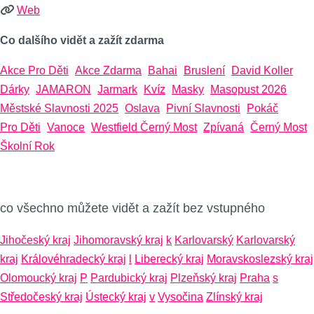
Web
Co dalšího vidět a zažít zdarma
Akce Pro Děti
Akce Zdarma
Bahai
Bruslení
David Koller
Dárky
JAMARON
Jarmark
Kvíz
Masky
Masopust 2026
Městské Slavnosti 2025
Oslava
Pivní Slavnosti
Pokáč
Pro Děti
Vanoce
Westfield Černý Most
Zpívaná
Černý Most
Školní Rok
co všechno můžete vidět a zažít bez vstupného
Jihočeský kraj
Jihomoravský kraj
k
Karlovarský
Karlovarský
kraj
Královéhradecký kraj
l
Liberecký kraj
Moravskoslezský kraj
Olomoucký kraj
P
Pardubický kraj
Plzeňský kraj
Praha
s
Středočeský kraj
Ústecký kraj
v
Vysočina
Zlínský kraj