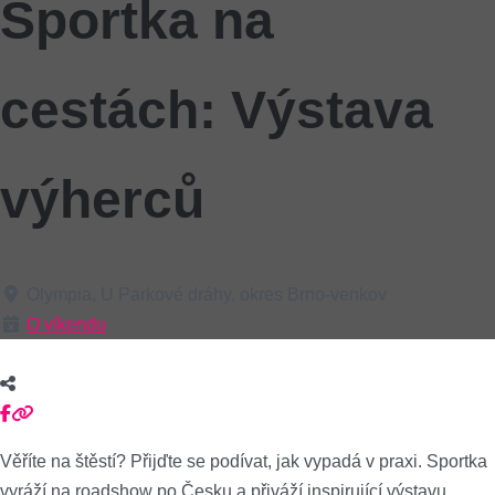
Sportka na
cestách: Výstava
výherců
Olympia, U Parkové dráhy, okres Brno-venkov
O víkendu
Věříte na štěstí? Přijďte se podívat, jak vypadá v praxi. Sportka
vyráží na roadshow po Česku a přiváží inspirující výstavu