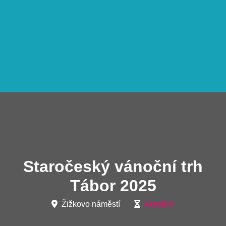
Staročeský vánoční trh
Tábor 2025
Žižkovo náměstí
Aktuální