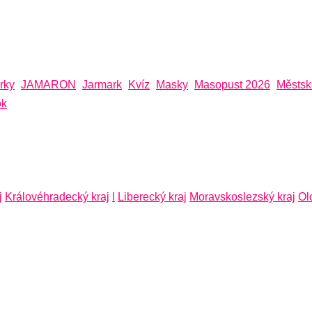
rky
JAMARON
Jarmark
Kvíz
Masky
Masopust 2026
Městsk
ok
j
Královéhradecký kraj
l
Liberecký kraj
Moravskoslezský kraj
Ol