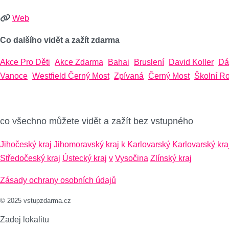
Web
Co dalšího vidět a zažít zdarma
Akce Pro Děti
Akce Zdarma
Bahai
Bruslení
David Koller
Dá
Vanoce
Westfield Černý Most
Zpívaná
Černý Most
Školní R
co všechno můžete vidět a zažít bez vstupného
Jihočeský kraj
Jihomoravský kraj
k
Karlovarský
Karlovarský kra
Středočeský kraj
Ústecký kraj
v
Vysočina
Zlínský kraj
Zásady ochrany osobních údajů
© 2025 vstupzdarma.cz
Zadej lokalitu