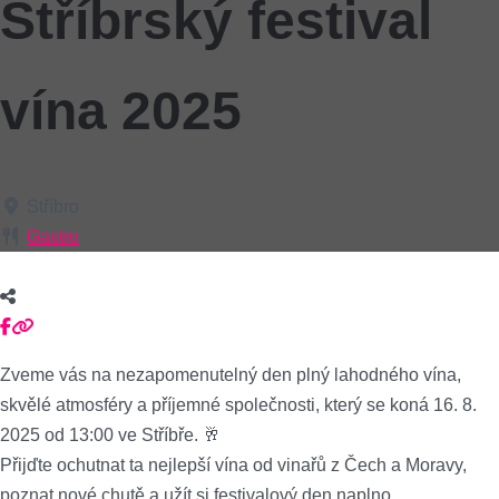
Stříbrský festival
vína 2025
Stříbro
Gastro
Zveme vás na nezapomenutelný den plný lahodného vína,
skvělé atmosféry a příjemné společnosti, který se koná 16. 8.
2025 od 13:00 ve Stříbře. 🥂
Přijďte ochutnat ta nejlepší vína od vinařů z Čech a Moravy,
poznat nové chutě a užít si festivalový den naplno.