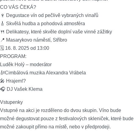
CO VÁS ČEKÁ?
🍷 Degustace vín od pečlivě vybraných vinařů
🎸 Skvělá hudba a pohodová atmosféra
🍴 Delikatesy, které skvěle doplní vaše vinné zážitky
📍 Masarykovo náměstí, Stříbro
🗓 16. 8. 2025 od 13:00
PROGRAM:
Luděk Holý – moderátor
🎻Cimbálová muzika Alexandra Vrábela
🎤 Hrajem!?
🎧 DJ Vašek Klema
Vstupenky
Vstupné na akci je rozděleno do dvou skupin. Víno bude
možné degustovat pouze z festivalových skleniček, které bude
možné zakoupit přímo na místě, nebo v předprodeji.