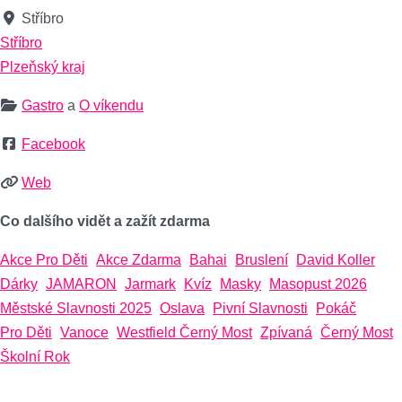
Stříbro
Stříbro
Plzeňský kraj
Gastro
a
O víkendu
Facebook
Web
Co dalšího vidět a zažít zdarma
Akce Pro Děti
Akce Zdarma
Bahai
Bruslení
David Koller
Dárky
JAMARON
Jarmark
Kvíz
Masky
Masopust 2026
Městské Slavnosti 2025
Oslava
Pivní Slavnosti
Pokáč
Pro Děti
Vanoce
Westfield Černý Most
Zpívaná
Černý Most
Školní Rok