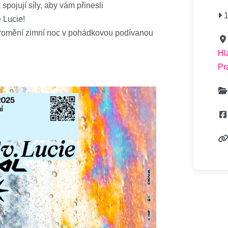
pojují síly, aby vám přinesli
1
 Lucie!
é promění zimní noc v pohádkovou podívanou
Hl
Pr