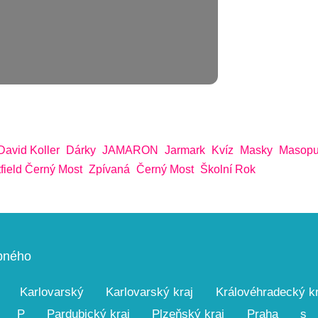
David Koller
Dárky
JAMARON
Jarmark
Kvíz
Masky
Masopu
field Černý Most
Zpívaná
Černý Most
Školní Rok
upného
Karlovarský
Karlovarský kraj
Královéhradecký kr
P
Pardubický kraj
Plzeňský kraj
Praha
s