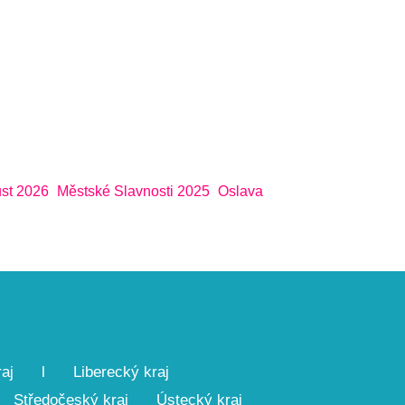
st 2026
Městské Slavnosti 2025
Oslava
aj
l
Liberecký kraj
Středočeský kraj
Ústecký kraj