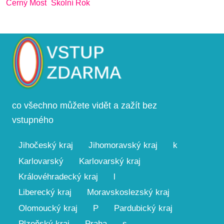
Černý Most
Školní Rok
co všechno můžete vidět a zažít bez
vstupného
Jihočeský kraj
Jihomoravský kraj
k
Karlovarský
Karlovarský kraj
Královéhradecký kraj
l
Liberecký kraj
Moravskoslezský kraj
Olomoucký kraj
P
Pardubický kraj
Plzeňský kraj
Praha
s