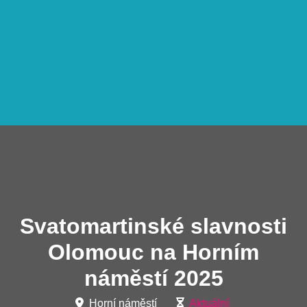
Svatomartinské slavnosti
Olomouc na Horním
náměstí 2025
Horní náměstí
Aktuální