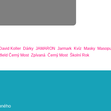
David Koller
Dárky
JAMARON
Jarmark
Kvíz
Masky
Masopu
field Černý Most
Zpívaná
Černý Most
Školní Rok
upného