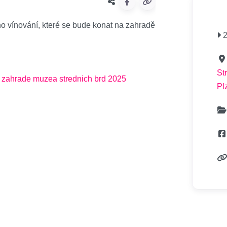
o vínování, které se bude konat na zahradě
2
St
Pl