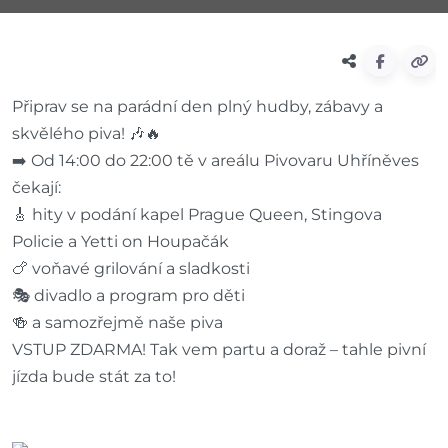
Připrav se na parádní den plný hudby, zábavy a
skvělého piva! 🎶🔥
➡️ Od 14:00 do 22:00 tě v areálu Pivovaru Uhříněves
čekají:
🎸 hity v podání kapel Prague Queen, Stingova
Policie a Yetti on Houpačák
🍗 voňavé grilování a sladkosti
🎭 divadlo a program pro děti
🍻 a samozřejmě naše piva
VSTUP ZDARMA! Tak vem partu a doraž – tahle pivní
jízda bude stát za to!