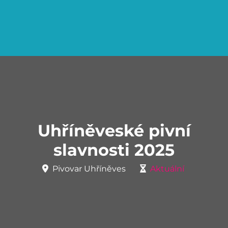
Uhříněveské pivní
slavnosti 2025
Pivovar Uhříněves
Aktuální