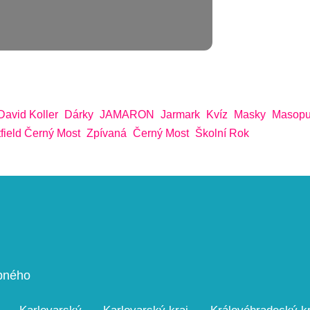
David Koller
Dárky
JAMARON
Jarmark
Kvíz
Masky
Masopu
field Černý Most
Zpívaná
Černý Most
Školní Rok
upného