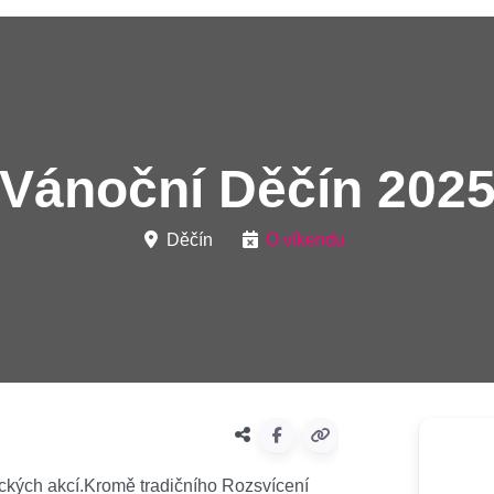
Vánoční Děčín 202
Děčín
O víkendu
ických akcí.Kromě tradičního Rozsvícení