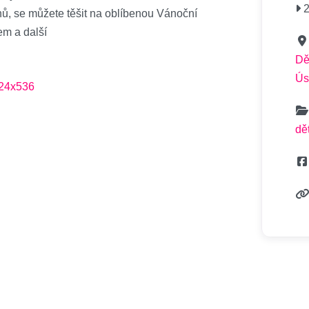
2
ů, se můžete těšit na oblíbenou Vánoční
em a další
Dě
Ús
dět