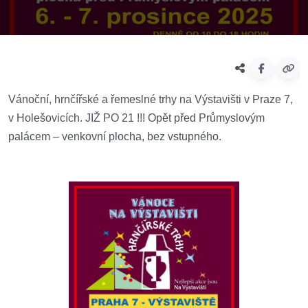
Vánoční, hrnčířské a řemeslné trhy na Výstavišti v Praze 7,
v Holešovicích. JIŽ PO 21 !!! Opět před Průmyslovým
palácem – venkovní plocha, bez vstupného.