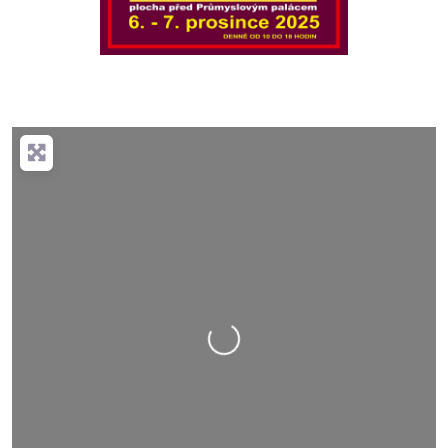
Nahrávání….