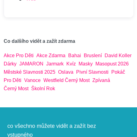
Co dalšího vidět a zažít zdarma
Akce Pro Děti
Akce Zdarma
Bahai
Bruslení
David Koller
Dárky
JAMARON
Jarmark
Kvíz
Masky
Masopust 2026
Městské Slavnosti 2025
Oslava
Pivní Slavnosti
Pokáč
Pro Děti
Vanoce
Westfield Černý Most
Zpívaná
Černý Most
Školní Rok
co všechno můžete vidět a zažít bez
vstupného