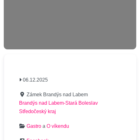
06.12.2025
Zámek Brandýs nad Labem
Brandýs nad Labem-Stará Boleslav
Středočeský kraj
Gastro
a
O víkendu