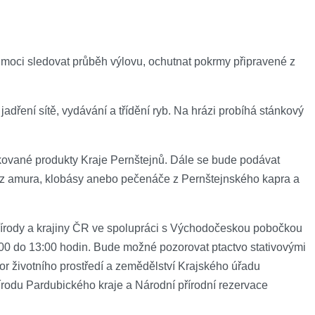
 moci sledovat průběh výlovu, ochutnat pokrmy připravené z
 jadření sítě, vydávání a třídění ryb. Na hrázi probíhá stánkový
ifikované produkty Kraje Pernštejnů. Dále se bude podávat
ttes z amura, klobásy anebo pečenáče z Pernštejnského kapra a
írody a krajiny ČR ve spolupráci s Východočeskou pobočkou
9:00 do 13:00 hodin. Bude možné pozorovat ptactvo stativovými
r životního prostředí a zemědělství Krajského úřadu
rodu Pardubického kraje a Národní přírodní rezervace