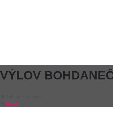
VÝLOV BOHDANEČ
Bohdanečský rybník
Gastro