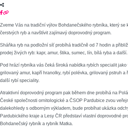
Zveme Vás na tradiční výlov Bohdanečského rybníka, který se k
čerstvých ryb a navštívit zajímavý doprovodný program.
Sháňka ryb na podložní síť probíhá tradičně od 7 hodin a přibližn
prodej živých ryb: kapr, amur, štika, sumec, lín, bílá ryba a další.
Pod hrází rybníka vás čeká široká nabídka rybích specialit jako
grilovaný amur, kapří hranolky, rybí polévka, grilovaný pstruh 
další rybí speciality.
Atraktivní doprovodný program pak během dne probíhá na Polá
České společnosti ornitologické a ČSOP Pardubice zvou veřejno
dalekohledy s odborným výkladem, bude probíhat ukázka odchytu
Pardubického kraje a Lesy ČR představí vlastní doprovodné pr
Bohdanečský rybník a rybník Matka.