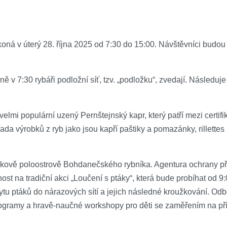
oná v úterý 28. října 2025 od 7:30 do 15:00. Návštěvníci budou
ě v 7:30 rybáři podložní síť, tzv. „podložku“, zvedají. Následuje
 velmi populární uzený Pernštejnský kapr, který patří mezi cert
a řada výrobků z ryb jako jsou kapří paštiky a pomazánky, rille
kově poloostrově Bohdanečského rybníka. Agentura ochrany př
st na tradiční akci „Loučení s ptáky“, která bude probíhat od 
 ptáků do nárazových sítí a jejich následné kroužkování. Odbo
ogramy a hravě-naučné workshopy pro děti se zaměřením na pří