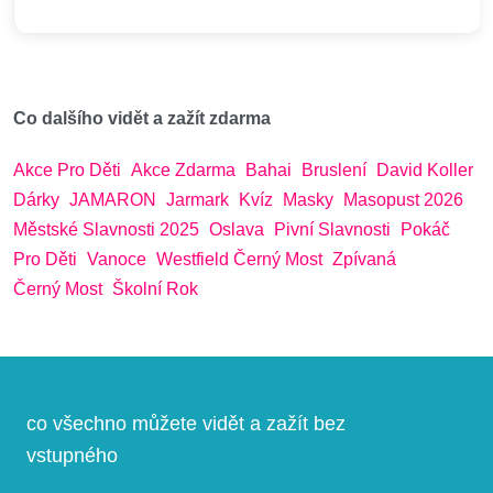
Co dalšího vidět a zažít zdarma
Akce Pro Děti
Akce Zdarma
Bahai
Bruslení
David Koller
Dárky
JAMARON
Jarmark
Kvíz
Masky
Masopust 2026
Městské Slavnosti 2025
Oslava
Pivní Slavnosti
Pokáč
Pro Děti
Vanoce
Westfield Černý Most
Zpívaná
Černý Most
Školní Rok
co všechno můžete vidět a zažít bez
vstupného