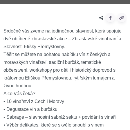
Srdečně vás zveme na jedinečnou slavnost, která spojuje
dvě oblíbené zbraslavské akce – Zbraslavské vinobraní a
Slavnosti Elišky Přemyslovny.
Těšit se můžete na bohatou nabídku vín z českých a
moravských vinařství, tradiční burčák, tematické
občerstvení, workshopy pro děti i historický doprovod s
královnou Eliškou Přemyslovnou, rytířským turnajem a
živou hudbou.
A co Vás čeká?
• 10 vinařství z Čech i Moravy
• Degustace vín a burčáku
• Sabrage – slavnostní sabráž sektu + povídání s vinaři
• Výběr delikates, které se skvěle snoubí s vínem